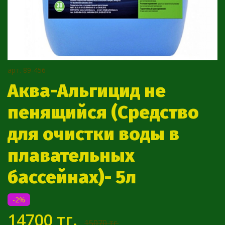
арт.
89-456
Аква-Альгицид не
пенящийся (Средство
для очистки воды в
плавательных
бассейнах)- 5л
-2%
14700 тг.
15070 тг.