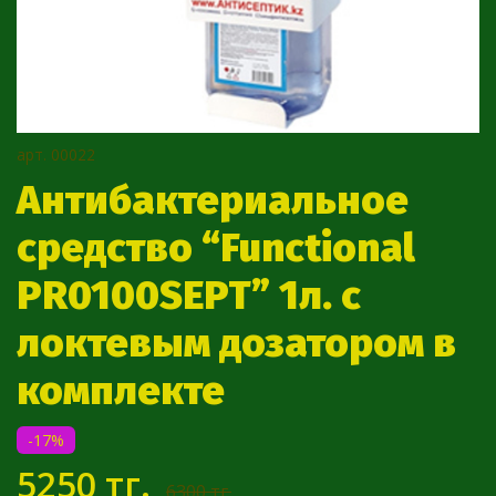
арт.
00022
Антибактериальное
средство “Functional
PR0100SEPT” 1л. с
локтевым дозатором в
комплекте
-17%
5250 тг.
6300 тг.