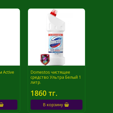
 Active
Domestos чистящее
средство Ультра Белый 1
литр.
1860 тг.
В корзину