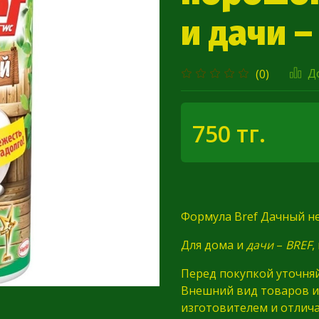
и дачи –
Д
(0)
750 тг.
Формула Bref Дачный н
Для дома и
дачи
–
BREF
,
Перед покупкой уточня
Внешний вид товаров и
изготовителем и отлича