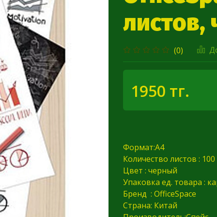
листов,
Д
(0)
1950 тг.
Формат:A4
Количество листов : 100
Цвет : черный
Упаковка ед. товара : к
Бренд : OfficeSpace
Страна: Китай
Производитель:Спейс