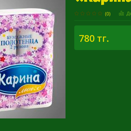
Д
(0)
780 тг.