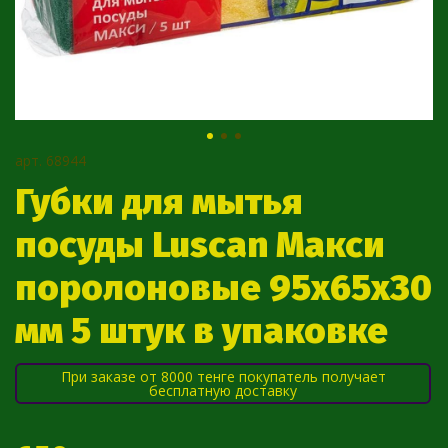
арт.
68944
Губки для мытья
посуды Luscan Макси
поролоновые 95х65х30
мм 5 штук в упаковке
При заказе от 8000 тенге покупатель получает
бесплатную доставку