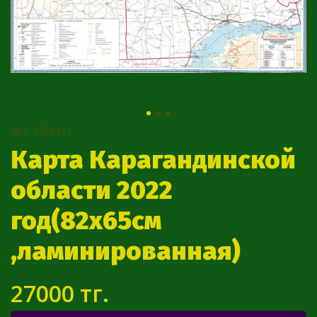
арт.
2356111
Карта Карагандинской
области 2022
год(82х65см
,ламинированная)
27000 тг.