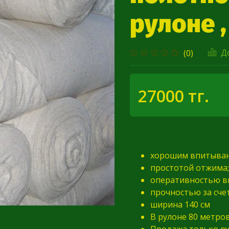
рулоне 
Д
(0)
27000 тг.
хорошим впитыван
простотой отжима;
оперативностью в
прочностью за счет
ширина 140 см
В рулоне 80 метро
Продажа только р