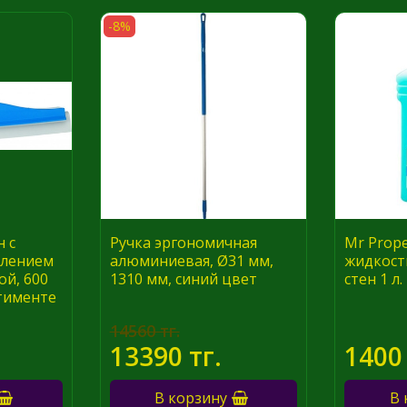
-8%
 с
Ручка эргономичная
Mr Prop
лением
алюминиевая, Ø31 мм,
жидкост
ой, 600
1310 мм, синий цвет
стен 1 л.
ртименте
14560 тг.
13390 тг.
1400 
В корзину
В 