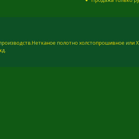
производств.Нетканое полотно холстопрошивное или Х
жд.