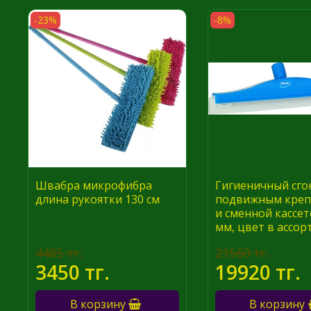
-23%
-8%
Швабра микрофибра
Гигиеничный сгон
длина рукоятки 130 см
подвижным креп
и сменной кассет
мм, цвет в ассо
4485 тг.
21560 тг.
3450 тг.
19920 тг.
В корзину
В корзину