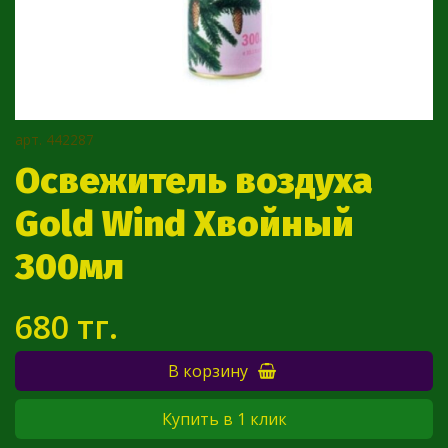
арт.
442287
Освежитель воздуха
Gold Wind Хвойный
300мл
680 тг.
В корзину
Купить в 1 клик