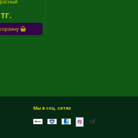
расный
тг.
корзину
Мы в соц. сетях