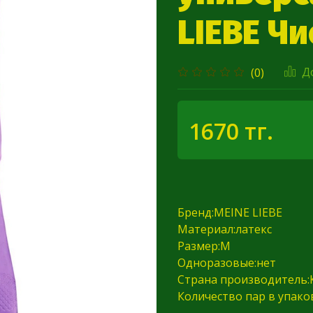
LIEBE Ч
Д
(0)
1670 тг.
Бренд:MEINE LIEBE
Материал:латекс
Размер:M
Одноразовые:нет
Страна производитель:
Количество пар в упаков