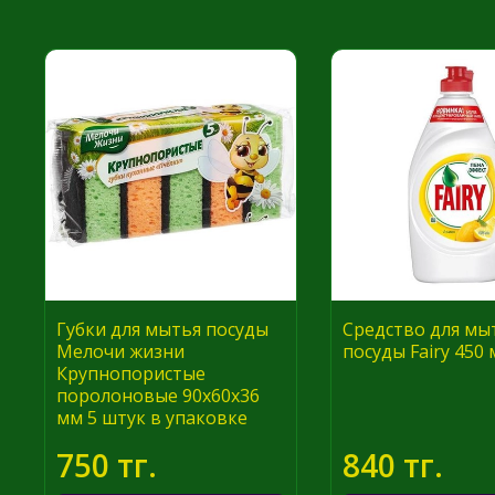
Губки для мытья посуды
Средство для мы
Мелочи жизни
посуды Fairy 450 
Крупнопористые
поролоновые 90x60x36
мм 5 штук в упаковке
750 тг.
840 тг.