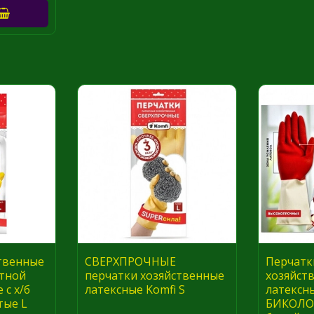
твенные
СВЕРХПРОЧНЫЕ
Перчатк
атной
перчатки хозяйственные
хозяйст
 с х/б
латексные Komfi S
латексн
тые L
БИКОЛОР