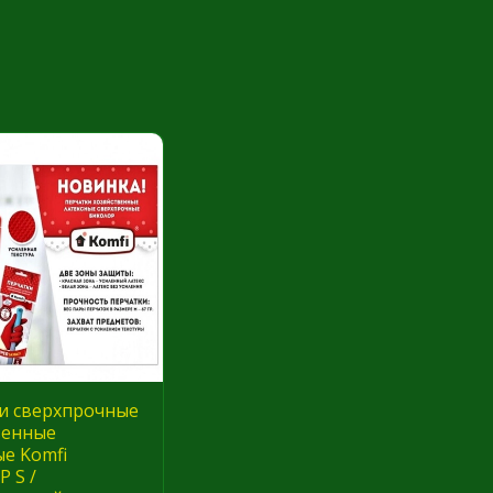
и сверхпрочные
венные
ые Komfi
 S /