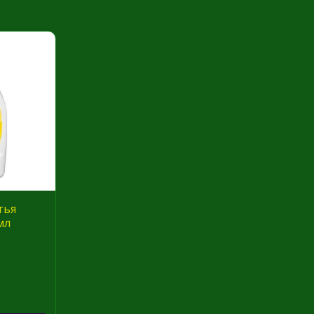
тья
мл