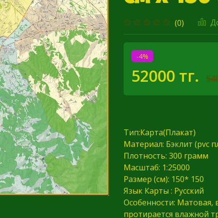
Д
(0)
-4%
52000 тг.
54
Тип:Карта(Плакат)
Материал: Бэклит (pvc п
Плотность: 300 грамм
Масштаб: 1:25000
Размер (см): 150* 150
Язык Карты : Русский
Особенности: Матовая,
протирается влажной тр