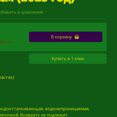
обавить в сравнение
В корзину
000 тг.
Купить в 1 клик
ластик)
 водоотталкивающая, водонепроницаемая,
япочкой. Возврату не подлежит.