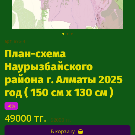
арт.
895-4
План-схема
Наурызбайского
района г. Алматы 2025
год ( 150 см х 130 см )
-6%
49000 тг.
52000 тг.
В корзину