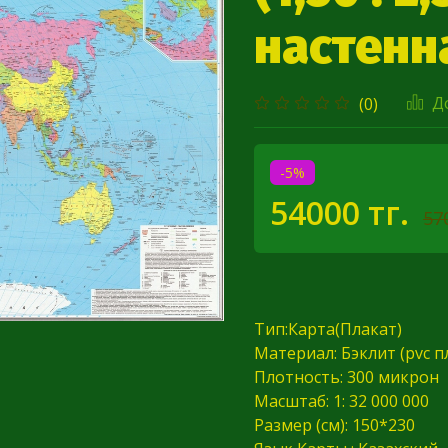
настенна
Д
(0)
-5%
54000 тг.
57
Тип:Карта(Плакат)
Материал: Бэклит (pvc п
Плотность: 300 микрон
Масштаб: 1: 32 000 000
Размер (см): 150*230