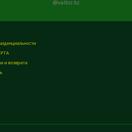
@vaibiz.kz
фиденциальности
ЕРТА
а и возврата
зь