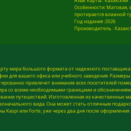
Язык Карты : Казахский
Особенности:
Матовая, 
протирается влажной тр
Год издания :2026
Производитель : Казахс
ту мира большого формата от надежного поставщика V
ии для вашего офиса или учебного заведения. Размеры
антированно привлечет внимание всех посетителей пом
мира со всеми необходимыми границами и обозначения
ании путешествий. Изготовленная из качественных мат
рвоначального вида. Она может стать отличным подарк
ы Kaspi или Forte, уже через два дня после оформлени