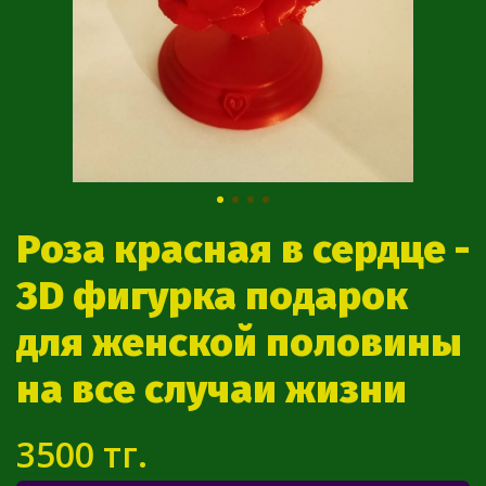
Роза красная в сердце -
3D фигурка подарок
для женской половины
на все случаи жизни
3500 тг.