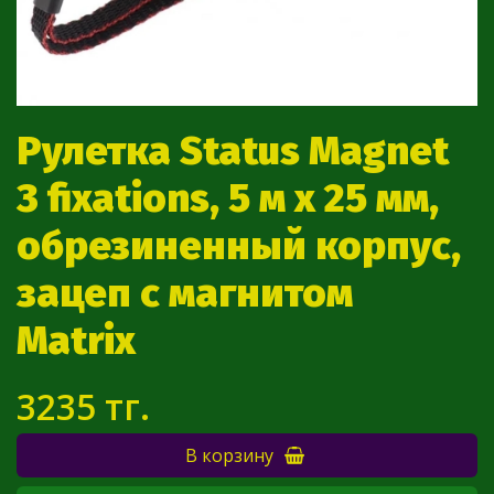
Рулетка Status Magnet
3 fixations, 5 м х 25 мм,
обрезиненный корпус,
зацеп с магнитом
Matrix
3235 тг.
В корзину