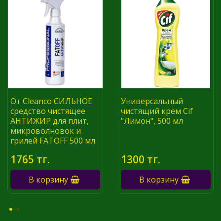
От Cleanco СИЛЬНОЕ
Универсальный
средство чистящее
чистящий крем Cif
АНТИЖИР для плит,
"Лимон", 500 мл
микроволновок и
грилей FATOFF 500 мл
1765 тг.
1300 тг.
В корзину
В корзину