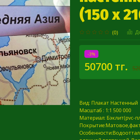
(150 х 2
Д
(0)
-3%
50700 тг.
52
Вид: Плакат Настенный
Масштаб : 1:1 500 000
Материал: Бэклит(pvc-п
Покрытие:Матовое,фак
Особенности:Водооттал