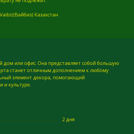
врату не подлежит.
aibiz(Вайбиз) Казахстан
ой дом или офис. Она представляет собой большую
Карта станет отличным дополнением к любому
льный элемент декора, помогающий
и и культуре.
2 дня