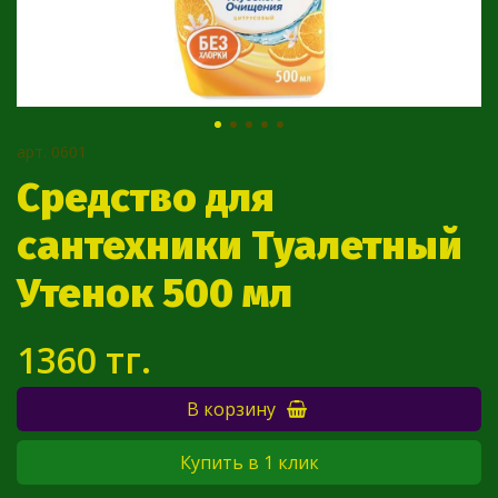
арт.
0601
Средство для
сантехники Туалетный
Утенок 500 мл
1360 тг.
В корзину
Купить в 1 клик