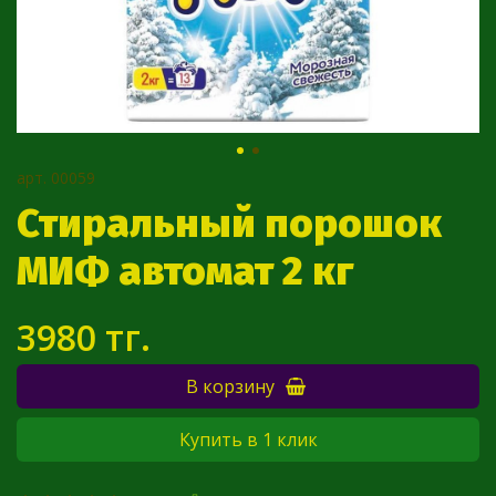
арт.
00059
Стиральный порошок
МИФ автомат 2 кг
3980 тг.
В корзину
Купить в 1 клик