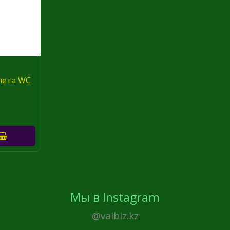
лета WC
Мы в Instagram
@vaibiz.kz