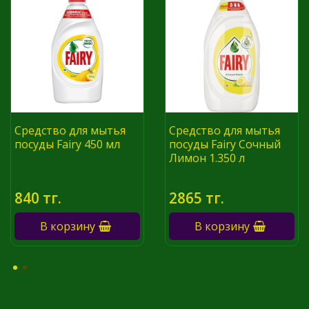
Средство для мытья
Средство для мытья
посуды Fairy 450 мл
посуды Fairy Сочный
Лимон 1.350 л
840 тг.
2865 тг.
В корзину
В корзину