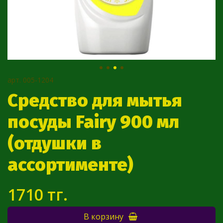
арт.
005-1204
Средство для мытья
посуды Fairy 900 мл
(отдушки в
ассортименте)
1710 тг.
В корзину